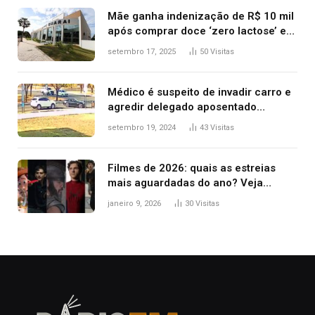
Mãe ganha indenização de R$ 10 mil
após comprar doce ‘zero lactose’ e
filha ter reação alérgica grave
setembro 17, 2025
50
Visitas
Médico é suspeito de invadir carro e
agredir delegado aposentado
durante confusão no trânsito
setembro 19, 2024
43
Visitas
Filmes de 2026: quais as estreias
mais aguardadas do ano? Veja
principais lançamentos do cinema
janeiro 9, 2026
30
Visitas