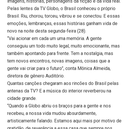
imagens, histórias, personagens da ficção e da vida real.
Pelas lentes da TV Globo, o Brasil conheceu o próprio
Brasil. Riu, chorou, torceu, vibrou e se conectou. E essas
emoções, lembranças, essas histórias ganham vida de
novo na noite desta segunda-feira (28).
“Vai acionar em cada um uma memória. A gente
conseguiu um todo muito legal, muito emocionante, mas
também apontando para frente. Tem a nostalgia, mas
tem novos encontros, novas imagens, coisas que a
gente vai criar para o futuro”, conta Mônica Almeida,
diretora de gênero Auditório.
Quantas canções chegaram aos rincões do Brasil pelas
antenas da TV? E a música do interior reverberou na
cidade grande.
“Quando a Globo abriu os braços para a gente e nos
recebeu, a nossa vida mudou absurdamente,
artisticamente falando. Estamos aqui mais por motivo de
gratidão, de reverência a essa casa que sempre nos