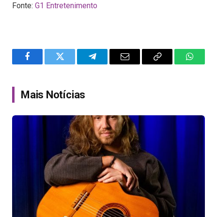
Fonte:
G1 Entretenimento
Facebook
Twitter
Telegram
Email
Copy
WhatsA
Link
Mais Notícias