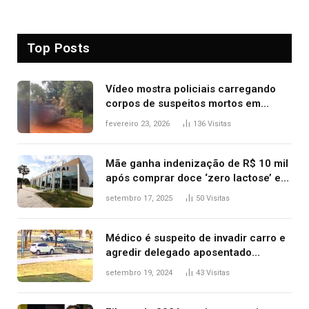
Top Posts
Vídeo mostra policiais carregando
corpos de suspeitos mortos em
confronto dentro de caminhonete
fevereiro 23, 2026
136
Visitas
após operação no Tocantins
Mãe ganha indenização de R$ 10 mil
após comprar doce ‘zero lactose’ e
filha ter reação alérgica grave
setembro 17, 2025
50
Visitas
Médico é suspeito de invadir carro e
agredir delegado aposentado
durante confusão no trânsito
setembro 19, 2024
43
Visitas