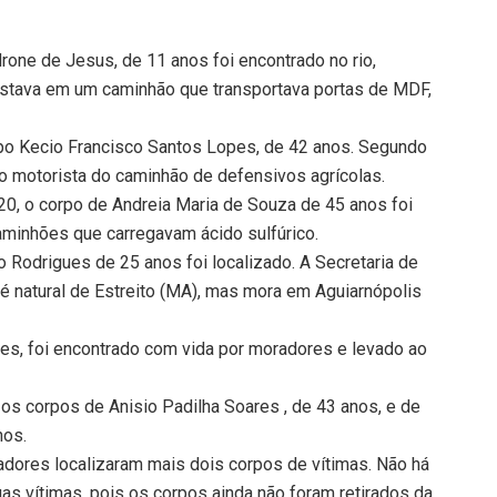
drone de Jesus, de 11 anos foi encontrado no rio,
stava em um caminhão que transportava portas de MDF,
rpo Kecio Francisco Santos Lopes, de 42 anos. Segundo
 o motorista do caminhão de defensivos agrícolas.
1h20, o corpo de Andreia Maria de Souza de 45 anos foi
aminhões que carregavam ácido sulfúrico.
o Rodrigues de 25 anos foi localizado. A Secretaria de
é natural de Estreito (MA), mas mora em Aguiarnópolis
es, foi encontrado com vida por moradores e levado ao
 os corpos de Anisio Padilha Soares , de 43 anos, e de
nos.
adores localizaram mais dois corpos de vítimas. Não há
s vítimas, pois os corpos ainda não foram retirados da