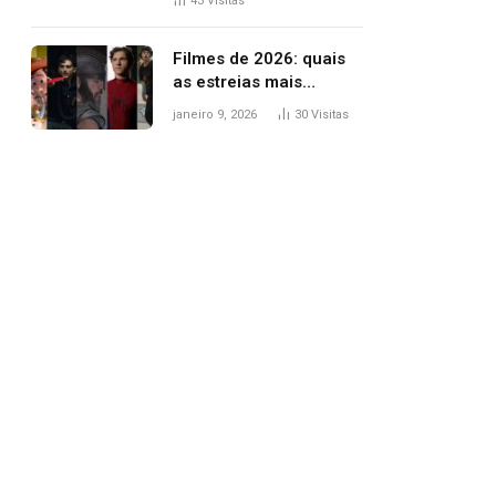
43
Visitas
trânsito
Filmes de 2026: quais
as estreias mais
aguardadas do ano?
janeiro 9, 2026
30
Visitas
Veja principais
lançamentos do cinema