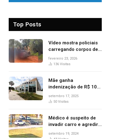
Top Posts
Vídeo mostra policiais
carregando corpos de
suspeitos mortos em
fevereiro 23, 2026
confronto dentro de
136
Visitas
caminhonete após
operação no Tocantins
Mãe ganha
indenização de R$ 10
mil após comprar doce
setembro 17, 2025
‘zero lactose’ e filha ter
50
Visitas
reação alérgica grave
Médico é suspeito de
invadir carro e agredir
delegado aposentado
setembro 19, 2024
durante confusão no