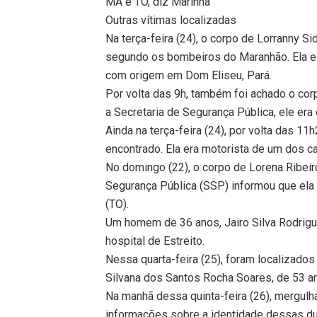
MA e TO, diz Marinha
Outras vítimas localizadas
Na terça-feira (24), o corpo de Lorranny Si
segundo os bombeiros do Maranhão. Ela e
com origem em Dom Eliseu, Pará.
Por volta das 9h, também foi achado o co
a Secretaria de Segurança Pública, ele era
Ainda na terça-feira (24), por volta das 1
encontrado. Ela era motorista de um dos c
No domingo (22), o corpo de Lorena Ribeir
Segurança Pública (SSP) informou que ela 
(TO).
Um homem de 36 anos, Jairo Silva Rodrigu
hospital de Estreito.
Nessa quarta-feira (25), foram localizados
Silvana dos Santos Rocha Soares, de 53 a
Na manhã dessa quinta-feira (26), mergulh
informações sobre a identidade dessas dua