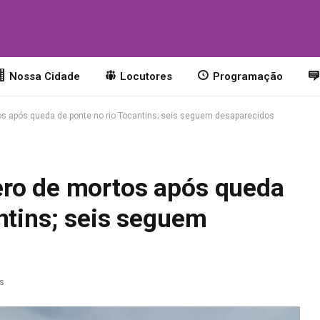
o
Nossa Cidade
Locutores
Programação
s após queda de ponte no rio Tocantins; seis seguem desaparecidos
ero de mortos após queda
ntins; seis seguem
as