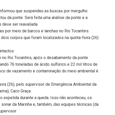
a informou que suspendeu as buscas por mergulho
ou da ponte. Será feita uma análise da ponte e a
 deve ser reavaliada.
s por meio de barcos e lanchas no Rio Tocantins.
s dois corpos que foram localizados na quinta-feira (26)
intactos
m no Rio Tocantins, após o desabamento da ponte
ando 76 toneladas de ácido sulfúrico e 22 mil litros de
risco de vazamento e contaminação do meio ambiental é
eira (26), pelo supervisor de Emergência Ambiental da
ema), Caco Graça.
ido expelida durante a queda. Isso não aconteceu, os
do sonar da Marinha e, também, das equipes técnicas (da
supervisor