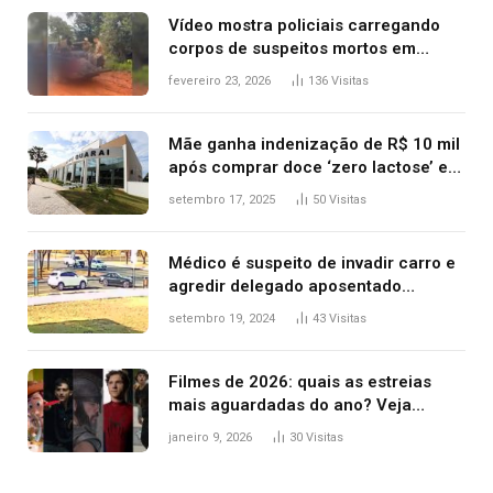
Vídeo mostra policiais carregando
corpos de suspeitos mortos em
confronto dentro de caminhonete
fevereiro 23, 2026
136
Visitas
após operação no Tocantins
Mãe ganha indenização de R$ 10 mil
após comprar doce ‘zero lactose’ e
filha ter reação alérgica grave
setembro 17, 2025
50
Visitas
Médico é suspeito de invadir carro e
agredir delegado aposentado
durante confusão no trânsito
setembro 19, 2024
43
Visitas
Filmes de 2026: quais as estreias
mais aguardadas do ano? Veja
principais lançamentos do cinema
janeiro 9, 2026
30
Visitas