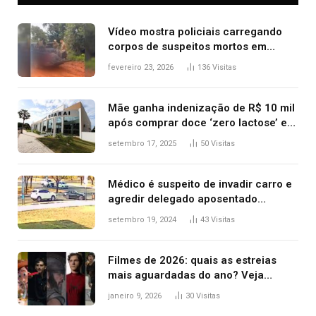
Vídeo mostra policiais carregando
corpos de suspeitos mortos em
confronto dentro de caminhonete
fevereiro 23, 2026
136
Visitas
após operação no Tocantins
Mãe ganha indenização de R$ 10 mil
após comprar doce ‘zero lactose’ e
filha ter reação alérgica grave
setembro 17, 2025
50
Visitas
Médico é suspeito de invadir carro e
agredir delegado aposentado
durante confusão no trânsito
setembro 19, 2024
43
Visitas
Filmes de 2026: quais as estreias
mais aguardadas do ano? Veja
principais lançamentos do cinema
janeiro 9, 2026
30
Visitas