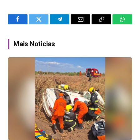
Facebook
Twitter
Telegram
Email
Copy
WhatsA
Link
Mais Notícias