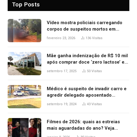
Top Posts
Vídeo mostra policiais carregando
corpos de suspeitos mortos em
confronto dentro de caminhonete
fevereiro 23, 2026
136
Visitas
após operação no Tocantins
Mãe ganha indenização de R$ 10 mil
após comprar doce ‘zero lactose’ e
filha ter reação alérgica grave
setembro 17, 2025
50
Visitas
Médico é suspeito de invadir carro e
agredir delegado aposentado
durante confusão no trânsito
setembro 19, 2024
43
Visitas
Filmes de 2026: quais as estreias
mais aguardadas do ano? Veja
principais lançamentos do cinema