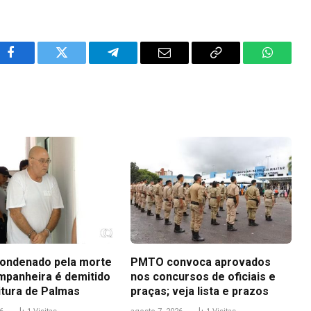
Facebook
Twitter
Telegram
Email
Copy
WhatsA
Link
ondenado pela morte
PMTO convoca aprovados
mpanheira é demitido
nos concursos de oficiais e
itura de Palmas
praças; veja lista e prazos