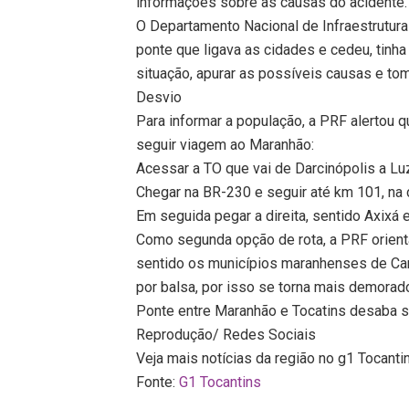
informações sobre as causas do acidente.
O Departamento Nacional de Infraestrutura
ponte que ligava as cidades e cedeu, tinh
situação, apurar as possíveis causas e to
Desvio
Para informar a população, a PRF alertou 
seguir viagem ao Maranhão:
Acessar a TO que vai de Darcinópolis a Lu
Chegar na BR-230 e seguir até km 101, na 
Em seguida pegar a direita, sentido Axixá 
Como segunda opção de rota, a PRF orienta
sentido os municípios maranhenses de Carol
por balsa, por isso se torna mais demorad
Ponte entre Maranhão e Tocatins desaba s
Reprodução/ Redes Sociais
Veja mais notícias da região no g1 Tocanti
Fonte:
G1 Tocantins