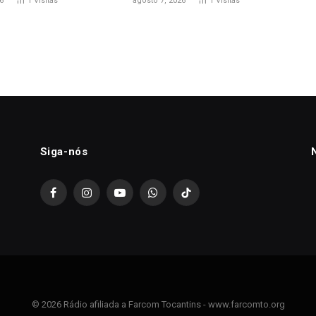
6
1
Visitas
agosto 7, 2026
1
Visitas
Siga-nós
Facebook
Instagram
YouTube
WhatsApp
TikTok
© 2026 Rádio afiliada a Farcom Tocantins - www.farcomto.org