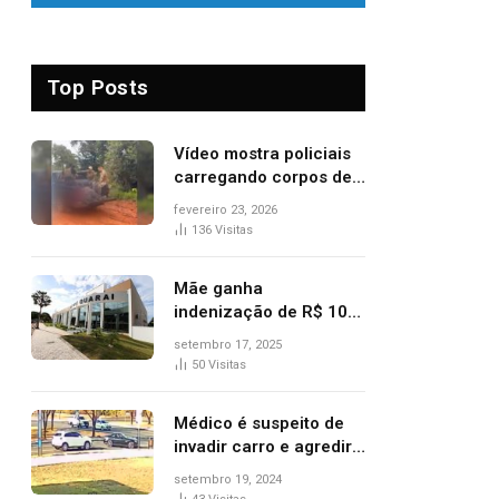
Top Posts
Vídeo mostra policiais
carregando corpos de
suspeitos mortos em
fevereiro 23, 2026
confronto dentro de
136
Visitas
caminhonete após
operação no Tocantins
Mãe ganha
indenização de R$ 10
mil após comprar doce
setembro 17, 2025
‘zero lactose’ e filha ter
50
Visitas
reação alérgica grave
Médico é suspeito de
invadir carro e agredir
delegado aposentado
setembro 19, 2024
durante confusão no