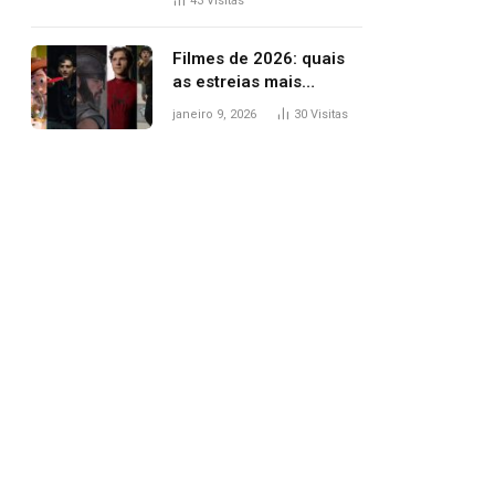
43
Visitas
trânsito
Filmes de 2026: quais
as estreias mais
aguardadas do ano?
janeiro 9, 2026
30
Visitas
Veja principais
lançamentos do cinema