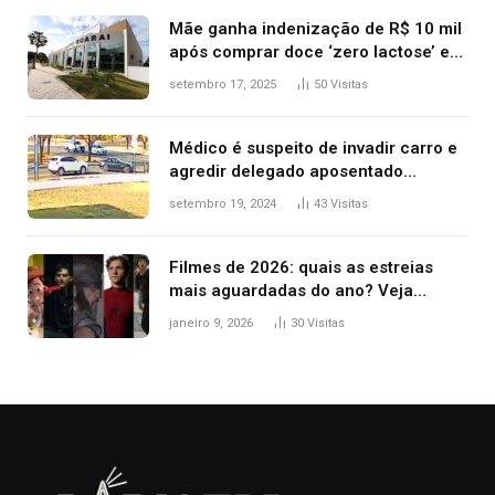
Mãe ganha indenização de R$ 10 mil
após comprar doce ‘zero lactose’ e
filha ter reação alérgica grave
setembro 17, 2025
50
Visitas
Médico é suspeito de invadir carro e
agredir delegado aposentado
durante confusão no trânsito
setembro 19, 2024
43
Visitas
Filmes de 2026: quais as estreias
mais aguardadas do ano? Veja
principais lançamentos do cinema
janeiro 9, 2026
30
Visitas