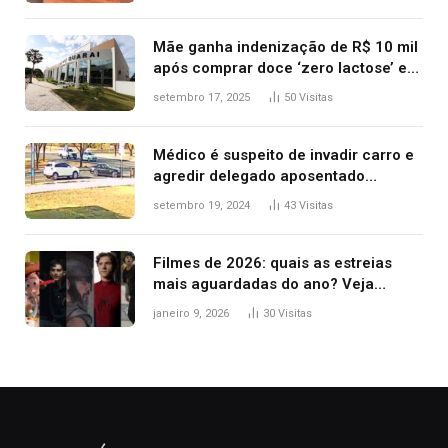
após operação no Tocantins
Mãe ganha indenização de R$ 10 mil
após comprar doce ‘zero lactose’ e
filha ter reação alérgica grave
setembro 17, 2025
50
Visitas
Médico é suspeito de invadir carro e
agredir delegado aposentado
durante confusão no trânsito
setembro 19, 2024
43
Visitas
Filmes de 2026: quais as estreias
mais aguardadas do ano? Veja
principais lançamentos do cinema
janeiro 9, 2026
30
Visitas