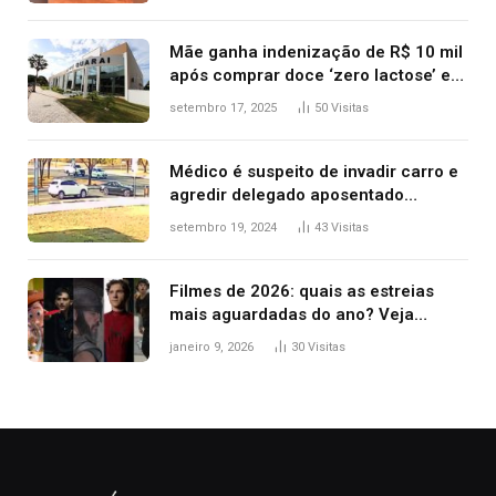
após operação no Tocantins
Mãe ganha indenização de R$ 10 mil
após comprar doce ‘zero lactose’ e
filha ter reação alérgica grave
setembro 17, 2025
50
Visitas
Médico é suspeito de invadir carro e
agredir delegado aposentado
durante confusão no trânsito
setembro 19, 2024
43
Visitas
Filmes de 2026: quais as estreias
mais aguardadas do ano? Veja
principais lançamentos do cinema
janeiro 9, 2026
30
Visitas