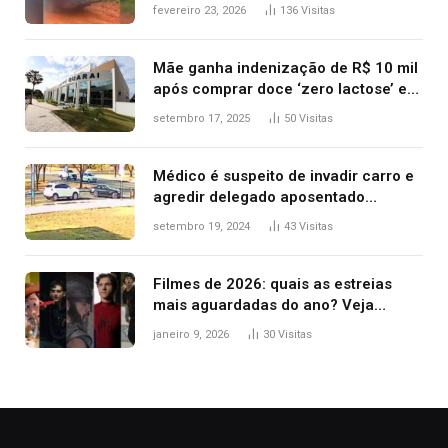
confronto dentro de caminhonete
fevereiro 23, 2026
136
Visitas
após operação no Tocantins
Mãe ganha indenização de R$ 10 mil
após comprar doce ‘zero lactose’ e
filha ter reação alérgica grave
setembro 17, 2025
50
Visitas
Médico é suspeito de invadir carro e
agredir delegado aposentado
durante confusão no trânsito
setembro 19, 2024
43
Visitas
Filmes de 2026: quais as estreias
mais aguardadas do ano? Veja
principais lançamentos do cinema
janeiro 9, 2026
30
Visitas