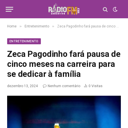
»
»
Home
Entretenimento
Zeca Pagodinho fará pausa de cinco meses na carreira para se dedicar à família
ENTRETENIMENTO
Zeca Pagodinho fará pausa de
cinco meses na carreira para
se dedicar à família
dezembro 13, 2024
Nenhum comentário
0
Visitas