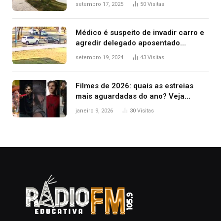
filha ter reação alérgica grave
setembro 17, 2025
50
Visitas
Médico é suspeito de invadir carro e
agredir delegado aposentado
durante confusão no trânsito
setembro 19, 2024
43
Visitas
Filmes de 2026: quais as estreias
mais aguardadas do ano? Veja
principais lançamentos do cinema
janeiro 9, 2026
30
Visitas