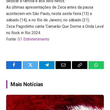
dedicar à família e aos seis netos.”
As últimas apresentações de Zeca antes da pausa
acontecem em São Paulo, nesta sexta-feira (13) e
sábado (14), e no Rio de Janeiro, no sábado (21).
Zeca Pagodinho canta ‘Camarão Que Dorme a Onda Leva’
no Rock in Rio 2024
Fonte:
G1 Entretenimento
Facebook
Twitter
Telegram
Email
Copy
WhatsA
Link
Mais Notícias