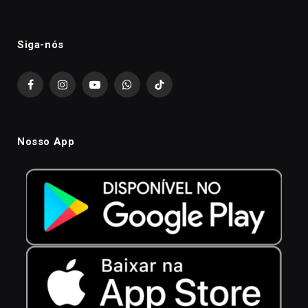
Siga-nós
Facebook
Instagram
YouTube
WhatsApp
TikTok
Nosso App