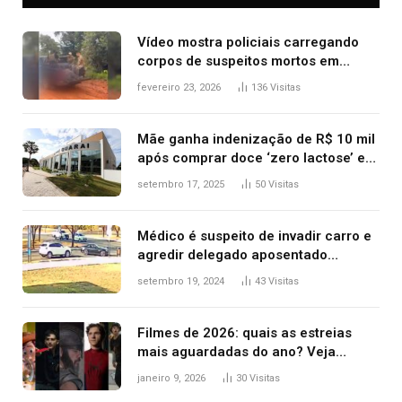
Vídeo mostra policiais carregando
corpos de suspeitos mortos em
confronto dentro de caminhonete
fevereiro 23, 2026
136
Visitas
após operação no Tocantins
Mãe ganha indenização de R$ 10 mil
após comprar doce ‘zero lactose’ e
filha ter reação alérgica grave
setembro 17, 2025
50
Visitas
Médico é suspeito de invadir carro e
agredir delegado aposentado
durante confusão no trânsito
setembro 19, 2024
43
Visitas
Filmes de 2026: quais as estreias
mais aguardadas do ano? Veja
principais lançamentos do cinema
janeiro 9, 2026
30
Visitas